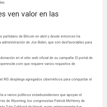
das.
s ven valor en las
 partidario de Bitcoin en abril y desde entonces ha
a administración de Joe Biden, que son desfavorables para
nación en el sitio web oficial de su campaña. El portal de
 opennode.com que requiere varios requisitos de
el IRS despliega agregados cibernéticos para conquistar el
nta a varios políticos estadounidenses que apoyan el
mmis de Wyoming, los congresistas Patrick McHenry de
ista Tulsi Gabbard de Hawái, quien anteriormente fue