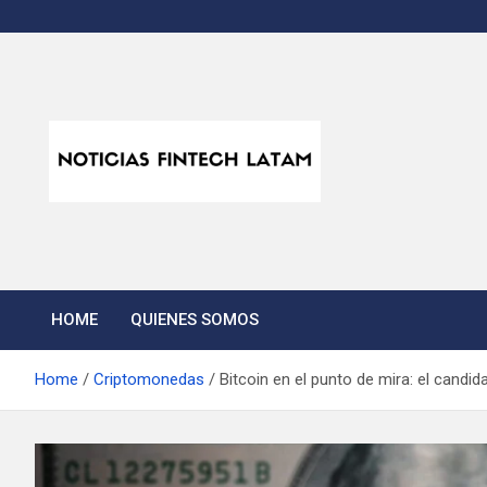
Skip
to
content
Noticias Fintech Lata
Noticias de la industria fintech e insurtech en Latinoamérica
HOME
QUIENES SOMOS
Home
Criptomonedas
Bitcoin en el punto de mira: el candi