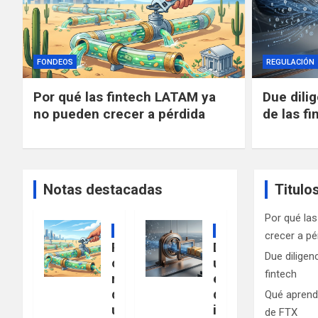
FONDEOS
REGULACIÓN
Por qué las fintech LATAM ya
Due dili
no pueden crecer a pérdida
de las fi
Notas destacadas
Titulo
Por qué la
FONDEOS
REGULACIÓN
crecer a pé
P
D
Due diligen
o
u
fintech
r
e
q
d
Qué aprend
u
i
de FTX