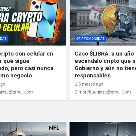
DAS
CRIPTOMONEDAS
cripto con celular en
Caso $LIBRA: a un año 
r qué sigue
escándalo cripto que s
do, pero casi nunca
Gobierno y aún no tien
omo negocio
responsables
ago
6 meses ago
njose@gmail.com
morelljuanjose@gmail.com