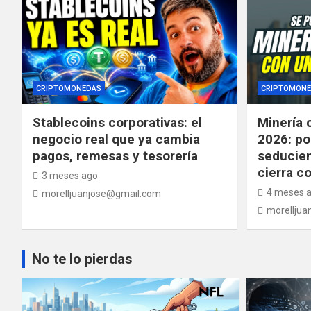
CRIPTOMONEDAS
CRIPTOMONE
Stablecoins corporativas: el
Minería 
negocio real que ya cambia
2026: po
pagos, remesas y tesorería
seducien
cierra c
3 meses ago
4 meses 
morelljuanjose@gmail.com
morelljua
No te lo pierdas