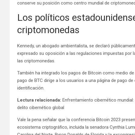
conserve su posición como centro mundial de criptomone
Los políticos estadounidense
criptomonedas
Kennedy, un abogado ambientalista, se declaró públicamente
expresado su oposición a las regulaciones impuestas por l
las criptomonedas.
También ha integrado los pagos de Bitcoin como medio de do
pago de BTC dirige a los usuarios a una página de pago de
identificación.
Lectura relacionada:
Enfrentamiento cibernético mundial: 
delito cibernético global
Vale la pena señalar que la conferencia Bitcoin 2023 prese
ecosistema criptográfico, incluida la senadora Cynthia Lu
Carolina del Norte, Byron Donalds de Florida y la excongres