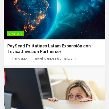
STARTUPS
PaySend Priitatines Latam Expansión con
TevisaUnivision Partnerser
1 año ago
morelljuanjose@gmail.com