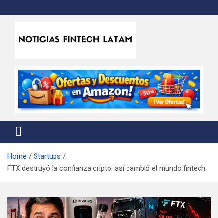
Skip
to
content
Noticias Fintech Latam
Noticias de la industria fintech e insurtech en Latinoamérica
Home
Startups
FTX destruyó la confianza cripto: así cambió el mundo fintech