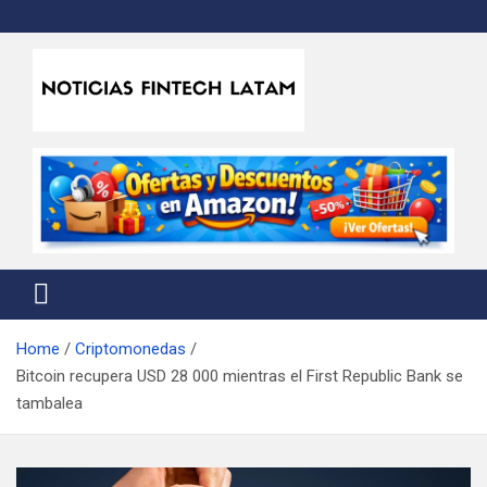
Skip
to
content
Noticias Fintech Latam
Noticias de la industria fintech e insurtech en Latinoamérica
Home
Criptomonedas
Bitcoin recupera USD 28 000 mientras el First Republic Bank se
tambalea