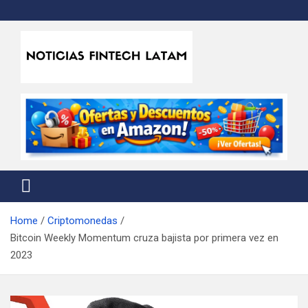
Skip
to
content
Noticias Fintech Latam
Noticias de la industria fintech e insurtech en Latinoamérica
Home
Criptomonedas
Bitcoin Weekly Momentum cruza bajista por primera vez en
2023