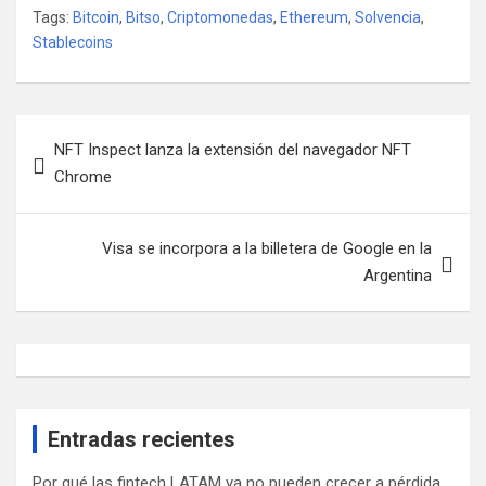
Tags:
Bitcoin
,
Bitso
,
Criptomonedas
,
Ethereum
,
Solvencia
,
Stablecoins
Navegación
NFT Inspect lanza la extensión del navegador NFT
de
Chrome
entradas
Visa se incorpora a la billetera de Google en la
Argentina
Entradas recientes
Por qué las fintech LATAM ya no pueden crecer a pérdida