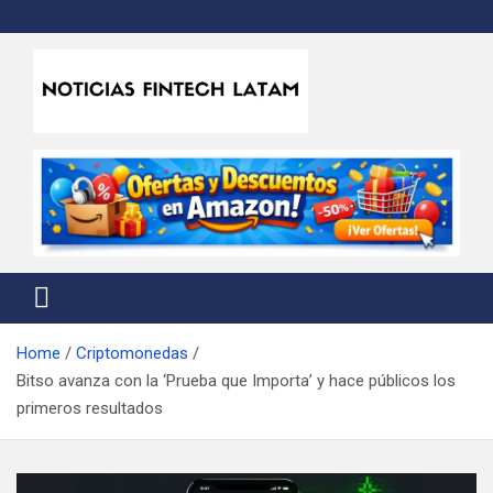
Skip
to
content
Noticias Fintech Latam
Noticias de la industria fintech e insurtech en Latinoamérica
Home
Criptomonedas
Bitso avanza con la ‘Prueba que Importa’ y hace públicos los
primeros resultados