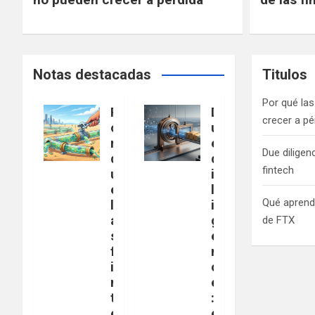
Notas destacadas
Titulos
Por qué la
P
D
crecer a pé
o
u
r
e
Due diligen
q
d
fintech
u
i
é
l
Qué aprend
l
i
a
g
de FTX
s
e
f
n
i
c
n
e
t
:
e
e