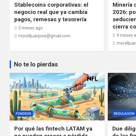
Stablecoins corporativas: el
Minería 
negocio real que ya cambia
2026: po
pagos, remesas y tesorería
seducien
cierra c
3 meses ago
4 meses 
morelljuanjose@gmail.com
morelljua
No te lo pierdas
FONDEOS
REGULACIÓN
Por qué las fintech LATAM ya
Due dili
no pueden crecer a pérdida
de las fi