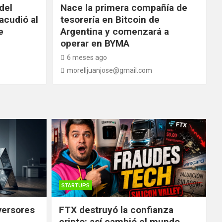
del
Nace la primera compañía de
acudió al
tesorería en Bitcoin de
e
Argentina y comenzará a
operar en BYMA
6 meses ago
morelljuanjose@gmail.com
STARTUPS
versores
FTX destruyó la confianza
cripto: así cambió el mundo