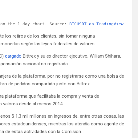
 on the 1-day chart. Source: 
BTCUSDT on TradingView.com
te los retiros de los clientes, sin tomar ninguna
tomonedas según las leyes federales de valores.
EC)
cargado
Bittrex y su ex director ejecutivo, William Shihara,
mpensación nacional no registrada.
anjera de la plataforma, por no registrarse como una bolsa de
ibro de pedidos compartido junto con Bittrex.
a plataforma que facilitaba la compra y venta de
mo valores desde al menos 2014.
os $ 1.3 mil millones en ingresos de, entre otras cosas, las
versores estadounidenses, mientras los atendía como agente de
na de estas actividades con la Comisión. .