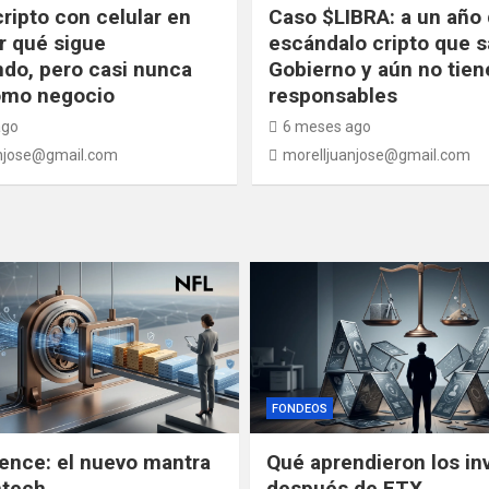
cripto con celular en
Caso $LIBRA: a un año 
r qué sigue
escándalo cripto que s
do, pero casi nunca
Gobierno y aún no tien
omo negocio
responsables
ago
6 meses ago
njose@gmail.com
morelljuanjose@gmail.com
FONDEOS
gence: el nuevo mantra
Qué aprendieron los in
ntech
después de FTX