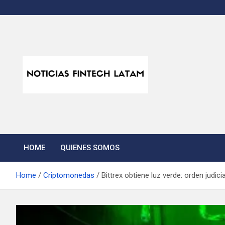
Skip
to
content
Noticias Fintech Lata
Noticias de la industria fintech e insurtech en Latinoamérica
HOME
QUIENES SOMOS
Home
Criptomonedas
Bittrex obtiene luz verde: orden judicia