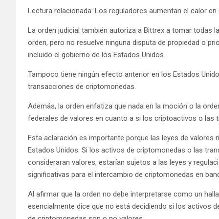
Lectura relacionada: Los reguladores aumentan el calor en C
La orden judicial también autoriza a Bittrex a tomar todas l
orden, pero no resuelve ninguna disputa de propiedad o prio
incluido el gobierno de los Estados Unidos.
Tampoco tiene ningún efecto anterior en los Estados Unido
transacciones de criptomonedas.
Además, la orden enfatiza que nada en la moción o la orden
federales de valores en cuanto a si los criptoactivos o las
Esta aclaración es importante porque las leyes de valores r
Estados Unidos. Si los activos de criptomonedas o las tra
consideraran valores, estarían sujetos a las leyes y regulac
significativas para el intercambio de criptomonedas en banc
Al afirmar que la orden no debe interpretarse como un hallaz
esencialmente dice que no está decidiendo si los activos 
de criptomonedas son o no valores.