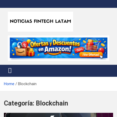
Skip
to
content
Noticias Fintech Latam
Noticias de la industria fintech e insurtech en Latinoamérica
Home
Blockchain
Categoría:
Blockchain