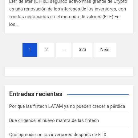
Éter de éter (ETH)El segundo activo más grande de Crypto
es una renovación de los intereses de los inversores, con
fondos negociados en el mercado de valores (ETF) En
los…
Paginación
1
2
…
323
Next
de
entradas
Entradas recientes
Por qué las fintech LATAM ya no pueden crecer a pérdida
Due diligence: el nuevo mantra de las fintech
Qué aprendieron los inversores después de FTX