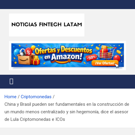
Skip
to
content
Noticias Fintech Latam
Noticias de la industria fintech e insurtech en Latinoamérica
Home
Criptomonedas
China y Brasil pueden ser fundamentales en la construcción de
un mundo menos centralizado y sin hegemonía, dice el asesor
de Lula Criptomonedas e ICOs