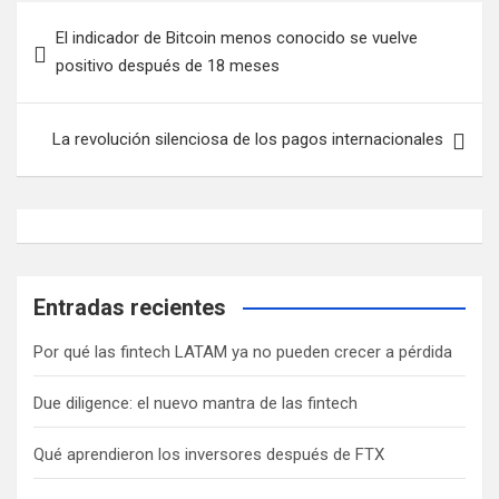
N
El indicador de Bitcoin menos conocido se vuelve
a
positivo después de 18 meses
v
e
La revolución silenciosa de los pagos internacionales
g
a
c
i
ó
Entradas recientes
n
Por qué las fintech LATAM ya no pueden crecer a pérdida
d
Due diligence: el nuevo mantra de las fintech
e
e
Qué aprendieron los inversores después de FTX
n