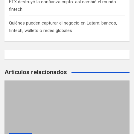
FTX destruyó la confianza cripto: así cambió el mundo
t
fintech
r
a
Quiénes pueden capturar el negocio en Latam: bancos,
fintech, wallets o redes globales
d
a
s
Artículos relacionados