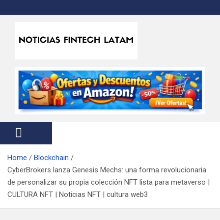
S
k
i
p
t
Noticias Fintech Latam
Noticias de la industria fintech e insurtech en Latinoamérica
o
c
o
n
t
e
n
t
Home
Blockchain
CyberBrokers lanza Genesis Mechs: una forma revolucionaria
de personalizar su propia colección NFT lista para metaverso |
CULTURA NFT | Noticias NFT | cultura web3