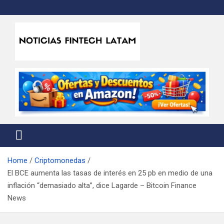
Skip
to
content
Noticias Fintech Latam
Noticias de la industria fintech e insurtech en Latinoamérica
Home
Criptomonedas
El BCE aumenta las tasas de interés en 25 pb en medio de una
inflación “demasiado alta”, dice Lagarde – Bitcoin Finance
News