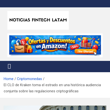
Skip
to
content
Noticias Fintech Latam
Noticias de la industria fintech e insurtech en Latinoamérica
Home
Criptomonedas
El CLO de Kraken toma el estrado en una histórica audiencia
conjunta sobre las regulaciones criptográficas