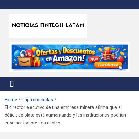
Skip
to
content
Noticias Fintech Latam
Noticias de la industria fintech e insurtech en Latinoamérica
Home
Criptomonedas
El director ejecutivo de una empresa minera afirma que el
déficit de plata está aumentando y las instituciones podrían
impulsar los precios al alza