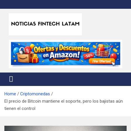
Skip
to
content
Noticias Fintech Latam
Noticias de la industria fintech e insurtech en Latinoamérica
Home
Criptomonedas
El precio de Bitcoin mantiene el soporte, pero los bajistas aún
tienen el control