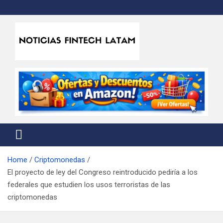
Skip
to
content
Noticias Fintech Latam
Noticias de la industria fintech e insurtech en Latinoamérica
Home
Criptomonedas
El proyecto de ley del Congreso reintroducido pediría a los
federales que estudien los usos terroristas de las
criptomonedas