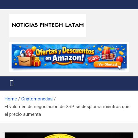
Skip
to
content
Noticias Fintech Latam
Noticias de la industria fintech e insurtech en Latinoamérica
Home
Criptomonedas
El volumen de negociación de XRP se desploma mientras que
el precio aumenta