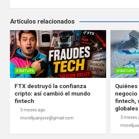
Artículos relacionados
STARTUPS
STARTUPS
FTX destruyó la confianza
Quiénes 
cripto: así cambió el mundo
negocio 
fintech
fintech, 
globales
3 meses ago
3 meses 
morelljuanjose@gmail.com
morellju