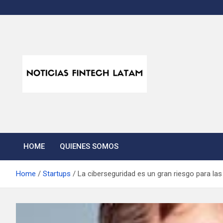
Skip
to
content
Noticias Fintech Lata
Noticias de la industria fintech e insurtech en Latinoamérica
HOME
QUIENES SOMOS
Home
Startups
La ciberseguridad es un gran riesgo para la