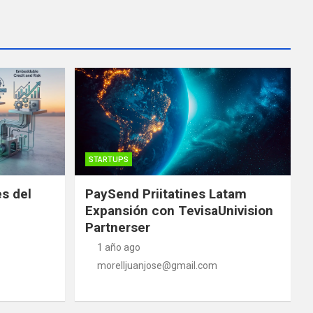
STARTUPS
es del
PaySend Priitatines Latam
Expansión con TevisaUnivision
Partnerser
1 año ago
morelljuanjose@gmail.com