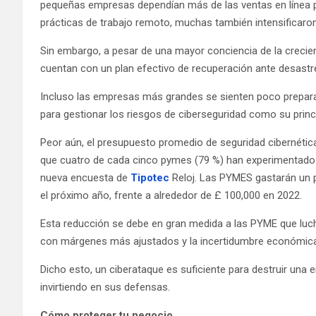
pequeñas empresas dependían más de las ventas en línea p
prácticas de trabajo remoto, muchas también intensificaro
Sin embargo, a pesar de una mayor conciencia de la creci
cuentan con un plan efectivo de recuperación ante desastr
Incluso las empresas más grandes se sienten poco prepar
para gestionar los riesgos de ciberseguridad como su princ
Peor aún, el presupuesto promedio de seguridad cibernétic
que cuatro de cada cinco pymes (79 %) han experimentado 
nueva encuesta de
Tipotec
Reloj. Las PYMES gastarán un p
el próximo año, frente a alrededor de £ 100,000 en 2022.
Esta reducción se debe en gran medida a las PYME que luc
con márgenes más ajustados y la incertidumbre económica
Dicho esto, un ciberataque es suficiente para destruir una
invirtiendo en sus defensas.
Cómo proteger tu negocio