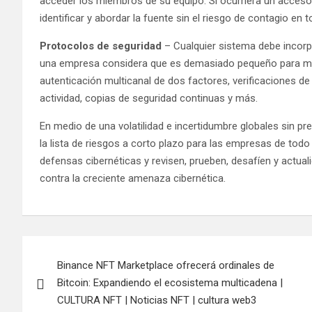
acceder los miembros de su equipo. Si ocurriera un acceso 
identificar y abordar la fuente sin el riesgo de contagio en 
Protocolos de seguridad
– Cualquier sistema debe incorpo
una empresa considera que es demasiado pequeño para mere
autenticación multicanal de dos factores, verificaciones de
actividad, copias de seguridad continuas y más.
En medio de una volatilidad e incertidumbre globales sin pr
la lista de riesgos a corto plazo para las empresas de tod
defensas cibernéticas y revisen, prueben, desafíen y actua
contra la creciente amenaza cibernética.
Navegación
Binance NFT Marketplace ofrecerá ordinales de
de
Bitcoin: Expandiendo el ecosistema multicadena |
entradas
CULTURA NFT | Noticias NFT | cultura web3