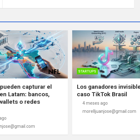
STARTUPS
pueden capturar el
Los ganadores invisibl
en Latam: bancos,
caso TikTok Brasil
wallets o redes
4 meses ago
morelljuanjose@gmail.com
ago
anjose@gmail.com