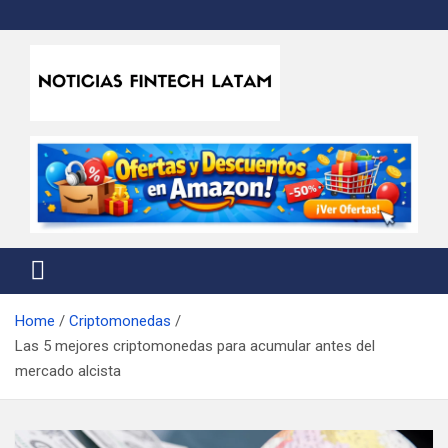
Skip
to
content
Noticias Fintech Latam
Noticias de la industria fintech e insurtech en Latinoamérica
Home
Criptomonedas
Las 5 mejores criptomonedas para acumular antes del
mercado alcista