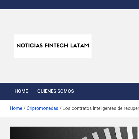
Skip
to
content
Noticias Fintech Lata
Noticias de la industria fintech e insurtech en Latinoamérica
HOME
QUIENES SOMOS
Home
Criptomonedas
Los contratos inteligentes de recupe