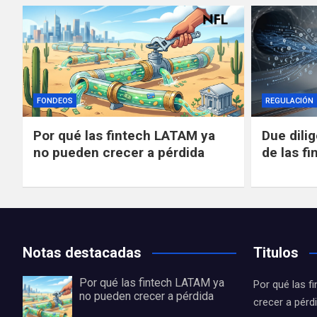
FONDEOS
REGULACIÓN
Por qué las fintech LATAM ya
Due dili
no pueden crecer a pérdida
de las fi
Notas destacadas
Titulos
Por qué las fintech LATAM ya
Por qué las 
no pueden crecer a pérdida
crecer a pérd