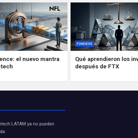
FONDEOS
gence: el nuevo mantra
Qué aprendieron los in
ntech
después de FTX
fintech LATAM ya no pueden
ida