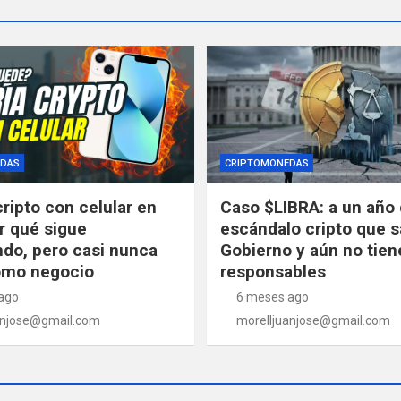
DAS
CRIPTOMONEDAS
cripto con celular en
Caso $LIBRA: a un año 
r qué sigue
escándalo cripto que s
do, pero casi nunca
Gobierno y aún no tien
omo negocio
responsables
ago
6 meses ago
anjose@gmail.com
morelljuanjose@gmail.com