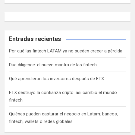
c
i
ó
n
Entradas recientes
d
e
Por qué las fintech LATAM ya no pueden crecer a pérdida
e
Due diligence: el nuevo mantra de las fintech
n
Qué aprendieron los inversores después de FTX
t
r
FTX destruyó la confianza cripto: así cambió el mundo
a
fintech
d
Quiénes pueden capturar el negocio en Latam: bancos,
a
fintech, wallets o redes globales
s