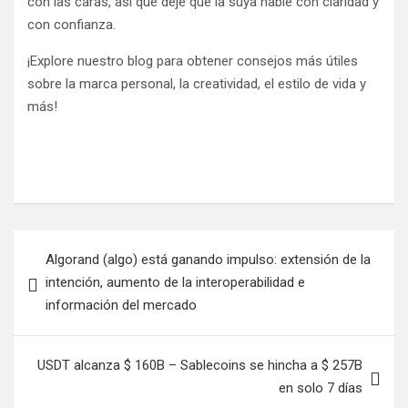
con las caras, así que deje que la suya hable con claridad y
con confianza.
¡Explore nuestro blog para obtener consejos más útiles
sobre la marca personal, la creatividad, el estilo de vida y
más!
N
Algorand (algo) está ganando impulso: extensión de la
a
intención, aumento de la interoperabilidad e
v
información del mercado
e
g
USDT alcanza $ 160B – Sablecoins se hincha a $ 257B
a
en solo 7 días