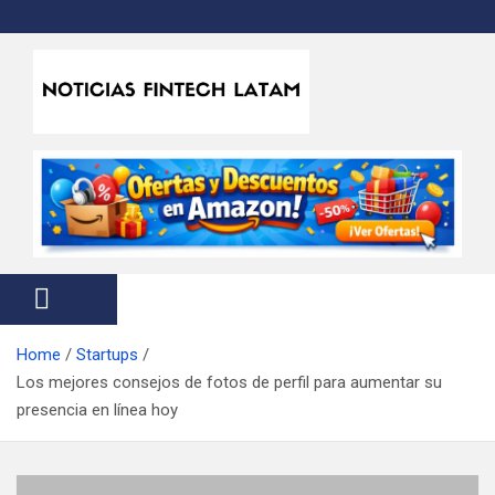
S
k
i
p
t
Noticias Fintech Latam
Noticias de la industria fintech e insurtech en Latinoamérica
o
c
o
n
t
e
n
t
Home
Startups
Los mejores consejos de fotos de perfil para aumentar su
presencia en línea hoy