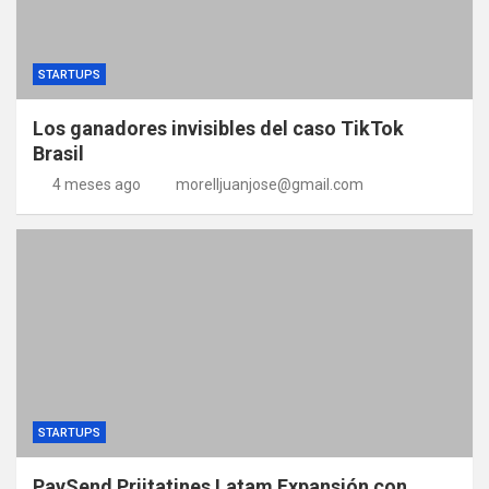
STARTUPS
Los ganadores invisibles del caso TikTok
Brasil
4 meses ago
morelljuanjose@gmail.com
STARTUPS
PaySend Priitatines Latam Expansión con