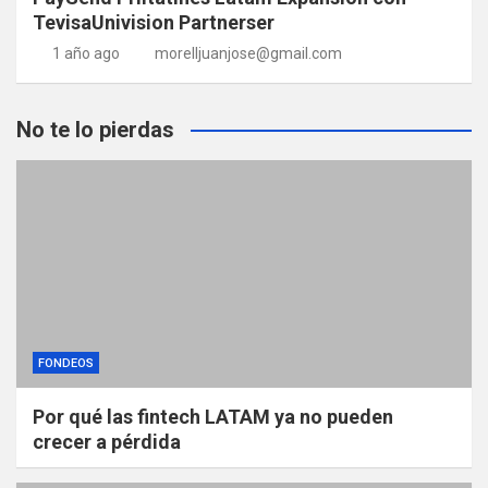
TevisaUnivision Partnerser
1 año ago
morelljuanjose@gmail.com
No te lo pierdas
FONDEOS
Por qué las fintech LATAM ya no pueden
crecer a pérdida