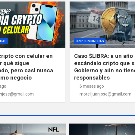
DAS
CRIPTOMONEDAS
cripto con celular en
Caso $LIBRA: a un año 
r qué sigue
escándalo cripto que s
do, pero casi nunca
Gobierno y aún no tien
omo negocio
responsables
ago
6 meses ago
anjose@gmail.com
morelljuanjose@gmail.com