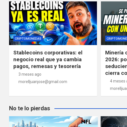
CRIPTOMONEDAS
CRIPTOMONE
Stablecoins corporativas: el
Minería 
negocio real que ya cambia
2026: po
pagos, remesas y tesorería
seducien
cierra c
3 meses ago
4 meses 
morelljuanjose@gmail.com
morellju
No te lo pierdas