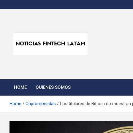
Skip
to
content
Noticias Fintech Lata
Noticias de la industria fintech e insurtech en Latinoamérica
HOME
QUIENES SOMOS
Home
Criptomonedas
Los titulares de Bitcoin no muestran 