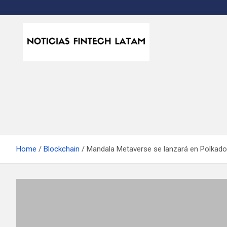
S
k
i
p
t
Noticias Fintech Lata
Noticias de la industria fintech e insurtech en Latinoamérica
o
c
o
n
t
e
n
Home
Blockchain
Mandala Metaverse se lanzará en Polkado
t