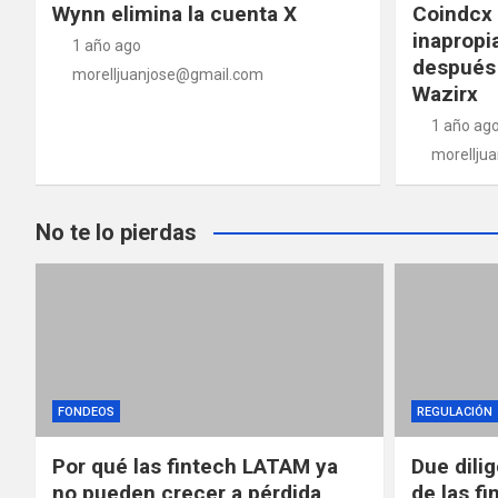
Wynn elimina la cuenta X
Coindcx 
d
inapropi
1 año ago
después 
e
morelljuanjose@gmail.com
Wazirx
e
1 año ag
morellju
n
t
No te lo pierdas
r
a
d
a
FONDEOS
REGULACIÓN
s
Por qué las fintech LATAM ya
Due dili
no pueden crecer a pérdida
de las fi