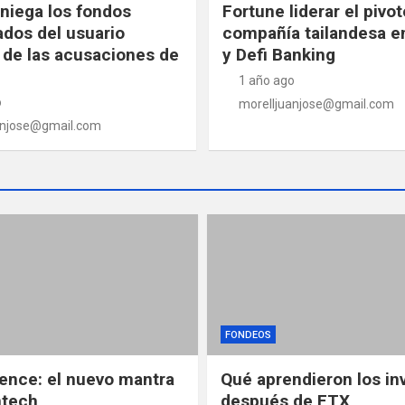
niega los fondos
Fortune liderar el pivot
ados del usuario
compañía tailandesa en
de las acusaciones de
y Defi Banking
1 año ago
o
morelljuanjose@gmail.com
anjose@gmail.com
FONDEOS
gence: el nuevo mantra
Qué aprendieron los in
ntech
después de FTX