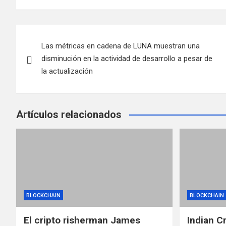
N
Las métricas en cadena de LUNA muestran una
a
disminución en la actividad de desarrollo a pesar de
v
la actualización
e
g
Artículos relacionados
a
c
i
ó
BLOCKCHAIN
BLOCKCHAIN
n
El cripto risherman James
Indian C