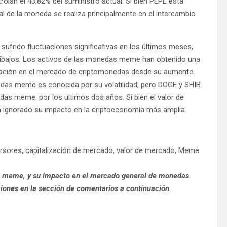
trolan el 43,82% del suministro actual. Si bien PEPE está
al de la moneda se realiza principalmente en el intercambio
frido fluctuaciones significativas en los últimos meses,
ibajos. Los activos de las monedas meme han obtenido una
ulación en el mercado de criptomonedas desde su aumento
edas meme es conocida por su volatilidad, pero DOGE y SHIB
as meme. por los ultimos dos años. Si bien el valor de
ignorado su impacto en la criptoeconomía más amplia.
rsores, capitalización de mercado, valor de mercado, Meme
a meme, y su impacto en el mercado general de monedas
nes en la sección de comentarios a continuación.