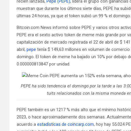
recién lanzada,
Pepe (PEPE)
, lidera el grupo con ganancias
muestran que durante los últimos siete días, PEPE ha subid
últimas 24 horas, ya que el token subió un 99 % el domingo.
Bitcoin.com News informó sobre PEPE y varios otros act
PEPE era el sexto activo token de meme más grande por val
capitalización de mercado registrada el 22 de abril de $ 1
abril,
pepe
tenía $ 149,63 millones en volumen de comercio 
domingo. El token de meme ha bajado un 10% por debajo de
0.000000813847 por unidad.
PEPE ha sido tendencia el domingo por la tarde a las 3:0
tuits relacionados con la misma moneda en 
PEPE también es un 1217 % más alto que el mínimo históric
2023, o hace aproximadamente dos semanas. Actualmente h
acuerdo a
estadísticas de coincarp.com
, hoy hay 55.024 PEP