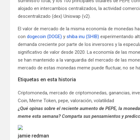
suministro total, y los 100 principales titulares de PEPE con
alojado en intercambios centralizados, la actividad comerci
descentralizado (dex) Uniswap (v2).
El valor de mercado de la misma economía de monedas ha su
con
dogecoin (DOGE)
y
shiba inu (SHIB)
experimentando alt
demanda creciente por parte de los inversores y la espec
significativo de valor desde 2020. La economía de las mon
se han mantenido a la vanguardia del mercado de las moned
mercado de estas monedas meme puede fluctuar, no se ha 
Etiquetas en esta historia
Criptomoneda, mercado de criptomonedas, ganancias, inve
Coin, Meme Token, pepe, valoración, volatilidad
¿Qué opinas sobre el reciente aumento de PEPE, la moned
meme esta semana? Comparta sus pensamientos y prediccio
jamie redman