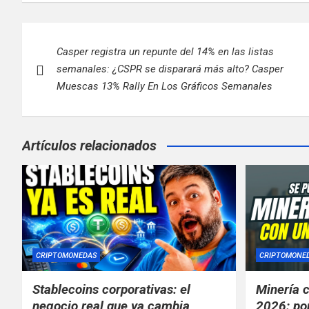
Navegación
Casper registra un repunte del 14% en las listas
de
semanales: ¿CSPR se disparará más alto? Casper
entradas
Muescas 13% Rally En Los Gráficos Semanales
Artículos relacionados
CRIPTOMONEDAS
CRIPTOMONE
Stablecoins corporativas: el
Minería c
negocio real que ya cambia
2026: po