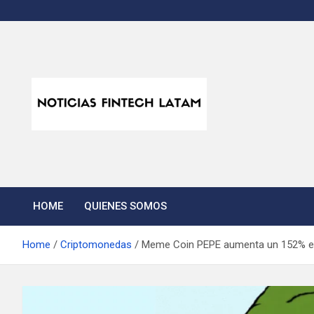
Skip
to
content
Noticias Fintech Lata
Noticias de la industria fintech e insurtech en Latinoamérica
HOME
QUIENES SOMOS
Home
Criptomonedas
Meme Coin PEPE aumenta un 152% est