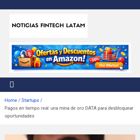
Skip
to
content
Noticias Fintech Latam
Noticias de la industria fintech e insurtech en Latinoamérica
Home
Startups
Pagos en tiempo real: una mina de oro DATA para desbloquear
oportunidades