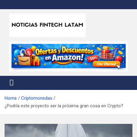
Skip
to
content
Noticias Fintech Latam
Noticias de la industria fintech e insurtech en Latinoamérica
Home
Criptomonedas
¿Podría este proyecto ser la próxima gran cosa en Crypto?