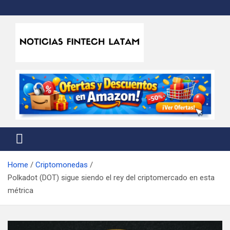
Skip
to
content
Noticias Fintech Latam
Noticias de la industria fintech e insurtech en Latinoamérica
Home
Criptomonedas
Polkadot (DOT) sigue siendo el rey del criptomercado en esta
métrica