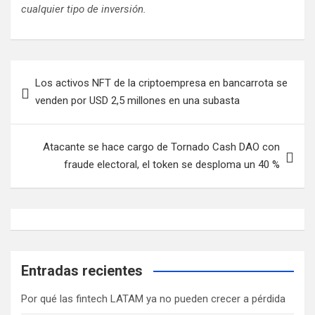
cualquier tipo de inversión.
N
Los activos NFT de la criptoempresa en bancarrota se
a
venden por USD 2,5 millones en una subasta
v
e
Atacante se hace cargo de Tornado Cash DAO con
g
fraude electoral, el token se desploma un 40 %
a
c
i
ó
Entradas recientes
n
d
Por qué las fintech LATAM ya no pueden crecer a pérdida