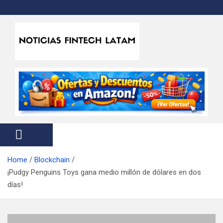
S
k
i
p
t
Noticias Fintech Latam
Noticias de la industria fintech e insurtech en Latinoamérica
o
c
o
n
t
e
n
t
Home
Blockchain
¡Pudgy Penguins Toys gana medio millón de dólares en dos
días!