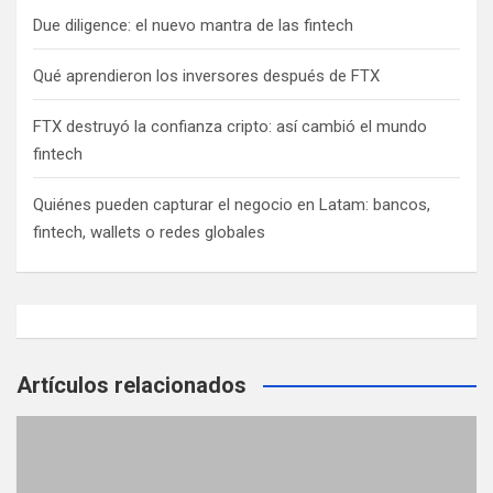
e
Due diligence: el nuevo mantra de las fintech
e
n
Qué aprendieron los inversores después de FTX
t
FTX destruyó la confianza cripto: así cambió el mundo
r
fintech
a
Quiénes pueden capturar el negocio en Latam: bancos,
d
fintech, wallets o redes globales
a
s
Artículos relacionados