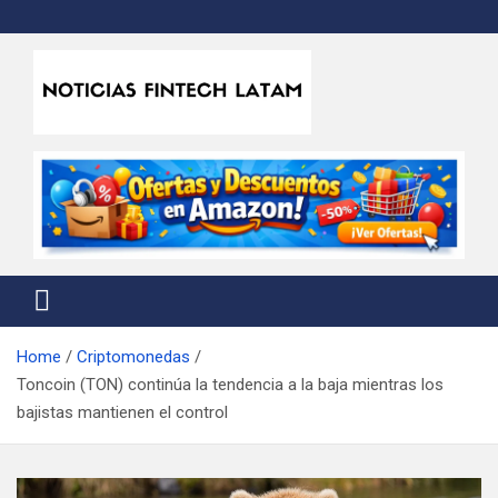
Skip
to
content
Noticias Fintech Latam
Noticias de la industria fintech e insurtech en Latinoamérica
Home
Criptomonedas
Toncoin (TON) continúa la tendencia a la baja mientras los
bajistas mantienen el control