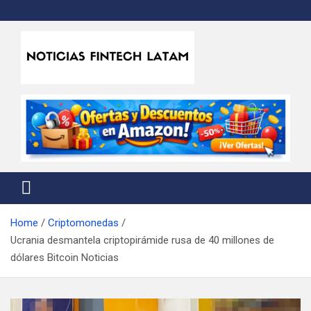
Skip
to
content
Noticias Fintech Latam
Noticias de la industria fintech e insurtech en Latinoamérica
Home
Criptomonedas
Ucrania desmantela criptopirámide rusa de 40 millones de
dólares Bitcoin Noticias