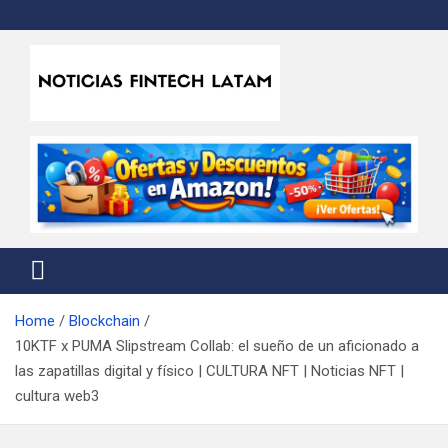
Skip
to
content
Noticias Fintech Latam
Noticias de la industria fintech e insurtech en Latinoamérica
Home
Blockchain
10KTF x PUMA Slipstream Collab: el sueño de un aficionado a
las zapatillas digital y físico | CULTURA NFT | Noticias NFT |
cultura web3