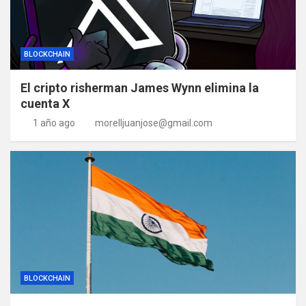
BLOCKCHAIN
El cripto risherman James Wynn elimina la
cuenta X
1 año ago
morelljuanjose@gmail.com
BLOCKCHAIN