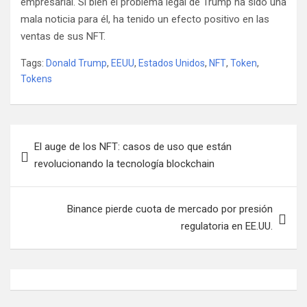
empresarial. Si bien el problema legal de Trump ha sido una
mala noticia para él, ha tenido un efecto positivo en las
ventas de sus NFT.
Tags:
Donald Trump
,
EEUU
,
Estados Unidos
,
NFT
,
Token
,
Tokens
N
El auge de los NFT: casos de uso que están
a
revolucionando la tecnología blockchain
v
e
Binance pierde cuota de mercado por presión
g
regulatoria en EE.UU.
a
c
i