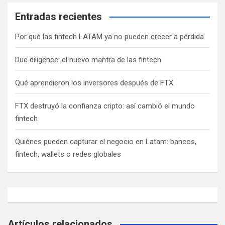
ó
Entradas recientes
n
d
Por qué las fintech LATAM ya no pueden crecer a pérdida
e
Due diligence: el nuevo mantra de las fintech
e
n
Qué aprendieron los inversores después de FTX
t
FTX destruyó la confianza cripto: así cambió el mundo
r
fintech
a
Quiénes pueden capturar el negocio en Latam: bancos,
d
fintech, wallets o redes globales
a
s
Artículos relacionados