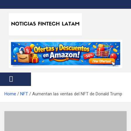
S
k
i
p
t
Noticias Fintech Latam
Noticias de la industria fintech e insurtech en Latinoamérica
o
c
o
n
t
e
n
t
Home
NFT
Aumentan las ventas del NFT de Donald Trump