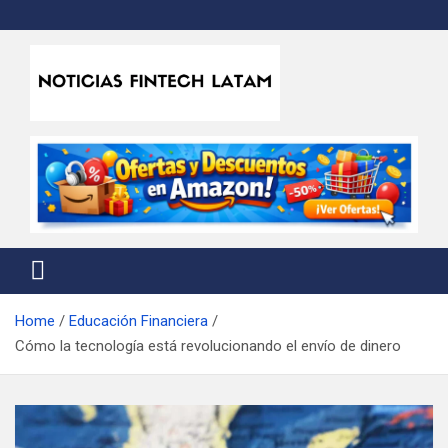
Skip
to
content
Noticias Fintech Latam
Noticias de la industria fintech e insurtech en Latinoamérica
Home
Educación Financiera
Cómo la tecnología está revolucionando el envío de dinero