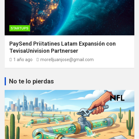
STARTUPS
PaySend Priitatines Latam Expansión con
TevisaUnivision Partnerser
1 año ago
morelljuanjose@gmail.com
No te lo pierdas