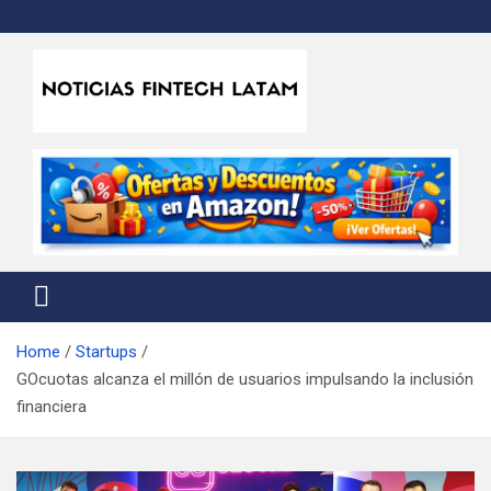
Skip
to
content
Noticias Fintech Latam
Noticias de la industria fintech e insurtech en Latinoamérica
Home
Startups
GOcuotas alcanza el millón de usuarios impulsando la inclusión
financiera