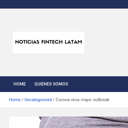
Skip
to
content
Noticias Fintech Lata
Noticias de la industria fintech e insurtech en Latinoamérica
HOME
QUIENES SOMOS
Home
Uncategorized
Corona virus major outbreak