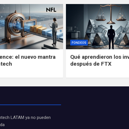
FONDEOS
gence: el nuevo mantra
Qué aprendieron los in
ntech
después de FTX
fintech LATAM ya no pueden
ida