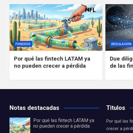
FONDEOS
REGULACIÓN
Por qué las fintech LATAM ya
Due dili
no pueden crecer a pérdida
de las fi
Notas destacadas
Titulos
Por qué las fintech LATAM ya
Por qué las 
no pueden crecer a pérdida
crecer a pérd