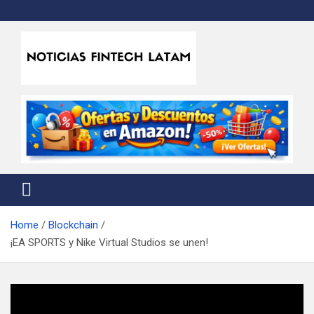
Skip
to
content
Noticias Fintech Latam
Noticias de la industria fintech e insurtech en Latinoamérica
Home
Blockchain
¡EA SPORTS y Nike Virtual Studios se unen!