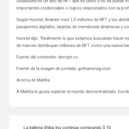
Soulbound es un tipo de NFT que es único y no se puede tra
importantes credenciales o logros relacionados con la prof
Según Hurstel, Arianee creó 1,5 millones de NFT y los dist
pasaportes digitales, tarjetas de membresía dinámicas y col
Hurstel dijo: “Realmente lo que estamos buscando hacer es
de marcas distribuyan millones de NFT como una nueva herr
Fuente del contenido: decrypt.co
Fuente de la imagen de portada: gothammag.com
Acerca de MahKa
A MahKa le gusta explorar el mundo descentralizado. Escri
Navegación
La ballena Shiba Inu continúa comprando $ 10