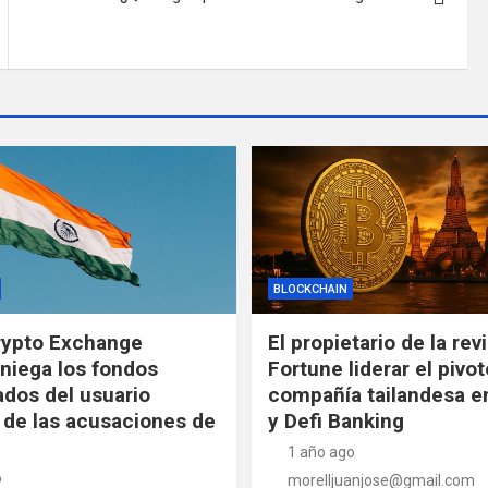
BLOCKCHAIN
rypto Exchange
El propietario de la rev
niega los fondos
Fortune liderar el pivot
ados del usuario
compañía tailandesa en
de las acusaciones de
y Defi Banking
1 año ago
o
morelljuanjose@gmail.com