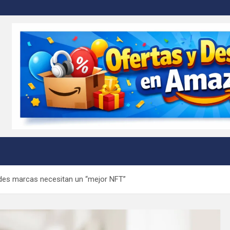
m
ndes marcas necesitan un “mejor NFT”