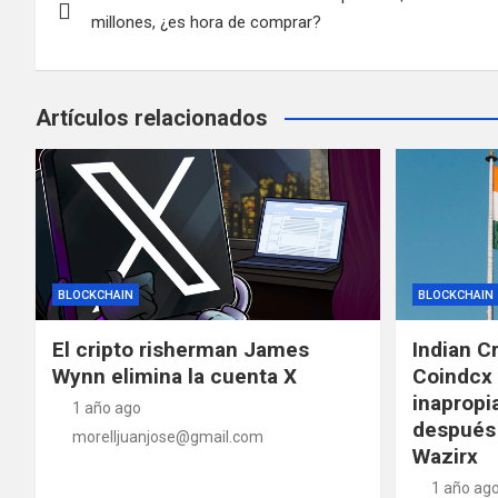
de
millones, ¿es hora de comprar?
entradas
Artículos relacionados
BLOCKCHAIN
BLOCKCHAIN
El cripto risherman James
Indian C
Wynn elimina la cuenta X
Coindcx 
inapropi
1 año ago
después 
morelljuanjose@gmail.com
Wazirx
1 año ag