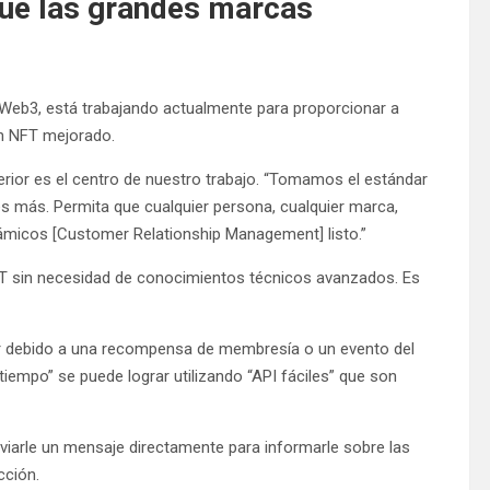
que las grandes marcas
 Web3, está trabajando actualmente para proporcionar a
n NFT mejorado.
erior es el centro de nuestro trabajo. “Tomamos el estándar
s más. Permita que cualquier persona, cualquier marca,
námicos [Customer Relationship Management] listo.”
FT sin necesidad de conocimientos técnicos avanzados. Es
r debido a una recompensa de membresía o un evento del
iempo” se puede lograr utilizando “API fáciles” que son
viarle un mensaje directamente para informarle sobre las
cción.