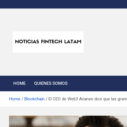
Skip
to
content
Noticias Fintech Lata
Noticias de la industria fintech e insurtech en Latinoamérica
HOME
QUIENES SOMOS
Home
Blockchain
El CEO de Web3 Arianee dice que las gra