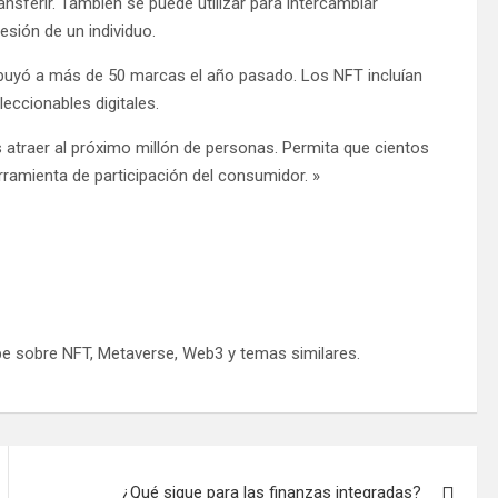
nsferir. También se puede utilizar para intercambiar
esión de un individuo.
ribuyó a más de 50 marcas el año pasado. Los NFT incluían
eccionables digitales.
 atraer al próximo millón de personas. Permita que cientos
amienta de participación del consumidor. »
be sobre NFT, Metaverse, Web3 y temas similares.
¿Qué sigue para las finanzas integradas?