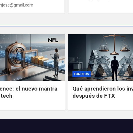
anjose@gmail.com
FONDEOS
gence: el nuevo mantra
Qué aprendieron los in
ntech
después de FTX