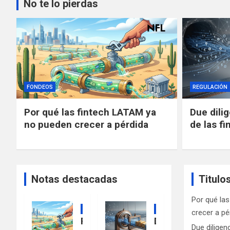
No te lo pierdas
FONDEOS
REGULACIÓN
Por qué las fintech LATAM ya
Due dili
no pueden crecer a pérdida
de las fi
Notas destacadas
Titulo
Por qué la
FONDEOS
REGULACIÓN
crecer a pé
P
D
Due diligen