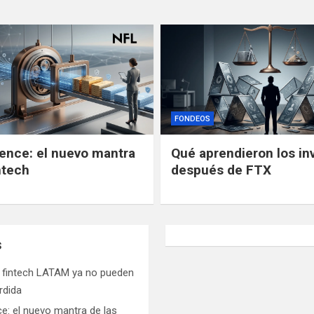
FONDEOS
gence: el nuevo mantra
Qué aprendieron los in
ntech
después de FTX
s
s fintech LATAM ya no pueden
rdida
ce: el nuevo mantra de las