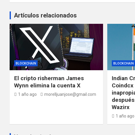
Artículos relacionados
BLOCKCHAIN
BLOCKCHAIN
El cripto risherman James
Indian C
Wynn elimina la cuenta X
Coindcx 
inapropi
1 año ago
morelljuanjose@gmail.com
después 
Wazirx
1 año ago