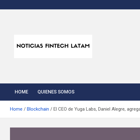
Skip
to
content
Noticias Fintech Lata
Noticias de la industria fintech e insurtech en Latinoamérica
HOME
QUIENES SOMOS
Home
Blockchain
El CEO de Yuga Labs, Daniel Alegre, agre