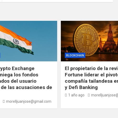
BLOCKCHAIN
rypto Exchange
El propietario de la rev
niega los fondos
Fortune liderar el pivot
ados del usuario
compañía tailandesa en
de las acusaciones de
y Defi Banking
1 año ago
morelljuanjose
morelljuanjose@gmail.com