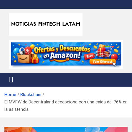
Skip
to
content
Noticias Fintech Latam
Noticias de la industria fintech e insurtech en Latinoamérica
Home
Blockchain
El MVFW de Decentraland decepciona con una caída del 76% en
la asistencia