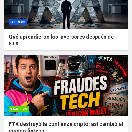
FONDEOS
Qué aprendieron los inversores después de
FTX
STARTUPS
FTX destruyó la confianza cripto: así cambió el
mundo fintech