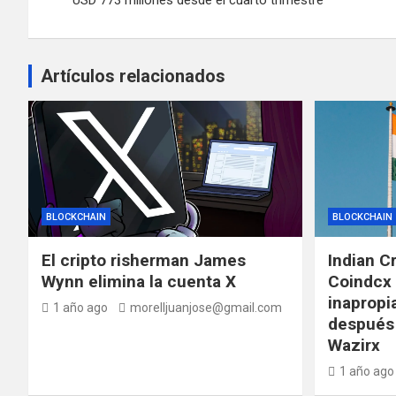
entradas
Artículos relacionados
BLOCKCHAIN
BLOCKCHAIN
El cripto risherman James
Indian C
Wynn elimina la cuenta X
Coindcx 
inapropi
1 año ago
morelljuanjose@gmail.com
después 
Wazirx
1 año ago