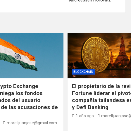
BLOCKCHAIN
rypto Exchange
El propietario de la rev
niega los fondos
Fortune liderar el pivot
ados del usuario
compañía tailandesa en
de las acusaciones de
y Defi Banking
1 año ago
morelljuanjose
morelljuanjose@gmail.com