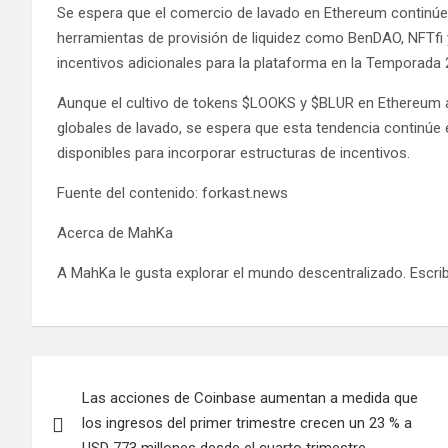
Se espera que el comercio de lavado en Ethereum continúe,
herramientas de provisión de liquidez como BenDAO, NFTfi 
incentivos adicionales para la plataforma en la Temporada 2
Aunque el cultivo de tokens $LOOKS y $BLUR en Ethereum a
globales de lavado, se espera que esta tendencia contin
disponibles para incorporar estructuras de incentivos.
Fuente del contenido: forkast.news
Acerca de MahKa
A MahKa le gusta explorar el mundo descentralizado. Escri
Navegación
Las acciones de Coinbase aumentan a medida que
de
los ingresos del primer trimestre crecen un 23 % a
USD 773 millones desde el cuarto trimestre