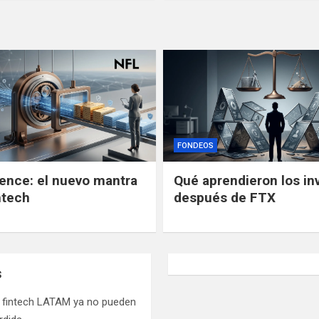
FONDEOS
gence: el nuevo mantra
Qué aprendieron los in
ntech
después de FTX
s
s fintech LATAM ya no pueden