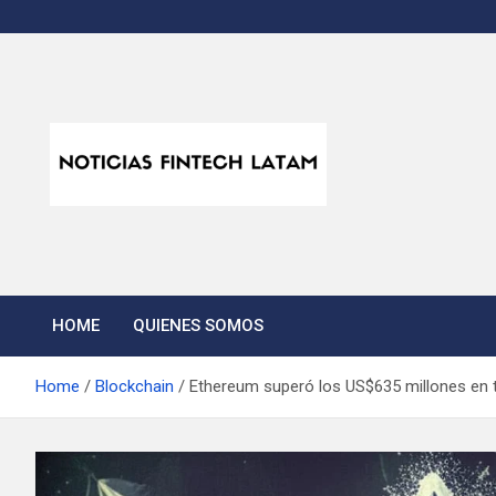
Skip
to
content
Noticias Fintech Lata
Noticias de la industria fintech e insurtech en Latinoamérica
HOME
QUIENES SOMOS
Home
Blockchain
Ethereum superó los US$635 millones en t