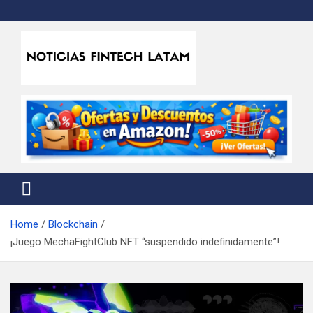
Skip
to
content
Noticias Fintech Latam
Noticias de la industria fintech e insurtech en Latinoamérica
Home
Blockchain
¡Juego MechaFightClub NFT “suspendido indefinidamente”!