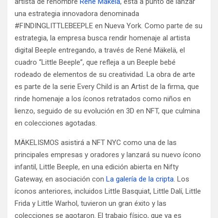
artista de renombre
René Makela
, está a punto de lanzar
una estrategia innovadora denominada
#FINDINGLITTLEBEEPLE en Nueva York. Como parte de su
estrategia, la empresa busca rendir homenaje al artista
digital Beeple entregando, a través de René Mäkelä, el
cuadro “Little Beeple”, que refleja a un Beeple bebé
rodeado de elementos de su creatividad. La obra de arte
es parte de la serie Every Child is an Artist de la firma, que
rinde homenaje a los íconos retratados como niños en
lienzo, seguido de su evolución en 3D en NFT, que culmina
en colecciones agotadas.
MÄKELISMOS asistirá a NFT NYC como una de las
principales empresas y oradores y lanzará su nuevo ícono
infantil, Little Beeple, en una edición abierta en Nifty
Gateway, en asociación con
La galería de la cripta
. Los
íconos anteriores, incluidos Little Basquiat, Little Dalí, Little
Frida y Little Warhol, tuvieron un gran éxito y las
colecciones se agotaron. El trabajo físico, que ya es