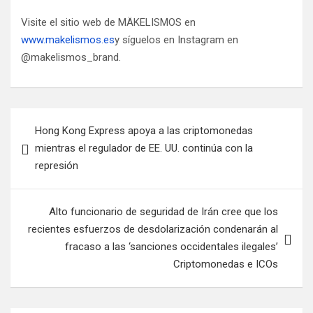
Visite el sitio web de MÄKELISMOS en
www.makelismos.es
y síguelos en Instagram en
@makelismos_brand.
Navegación
Hong Kong Express apoya a las criptomonedas
de
mientras el regulador de EE. UU. continúa con la
entradas
represión
Alto funcionario de seguridad de Irán cree que los
recientes esfuerzos de desdolarización condenarán al
fracaso a las ‘sanciones occidentales ilegales’
Criptomonedas e ICOs