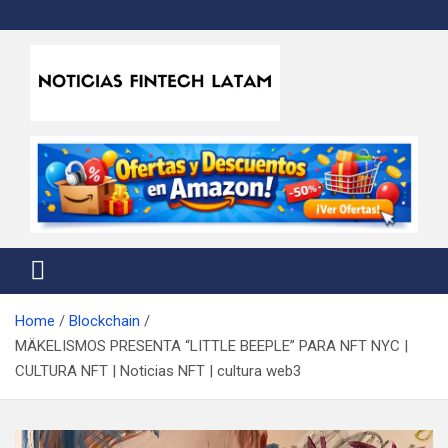
Skip
to
content
Noticias Fintech Latam
Noticias de la industria fintech e insurtech en Latinoamérica
Home
Blockchain
MÄKELISMOS PRESENTA “LITTLE BEEPLE” PARA NFT NYC |
CULTURA NFT | Noticias NFT | cultura web3