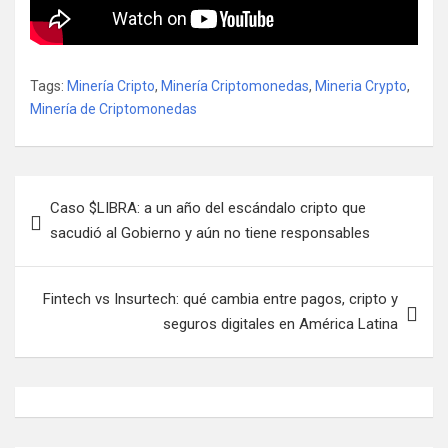
Tags:
Minería Cripto
,
Minería Criptomonedas
,
Mineria Crypto
,
Minería de Criptomonedas
N
Caso $LIBRA: a un año del escándalo cripto que
a
sacudió al Gobierno y aún no tiene responsables
v
e
Fintech vs Insurtech: qué cambia entre pagos, cripto y
g
seguros digitales en América Latina
a
c
i
ó