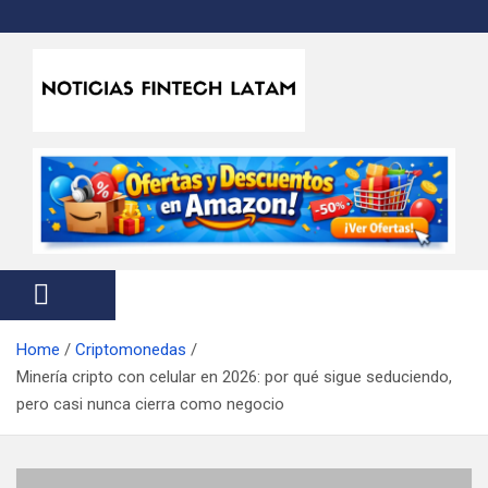
S
k
i
p
t
Noticias Fintech Latam
Noticias de la industria fintech e insurtech en Latinoamérica
o
c
o
n
t
e
n
t
Home
Criptomonedas
Minería cripto con celular en 2026: por qué sigue seduciendo,
pero casi nunca cierra como negocio