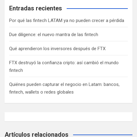
Entradas recientes
n
d
Por qué las fintech LATAM ya no pueden crecer a pérdida
e
Due diligence: el nuevo mantra de las fintech
e
n
Qué aprendieron los inversores después de FTX
t
FTX destruyó la confianza cripto: así cambió el mundo
r
fintech
a
Quiénes pueden capturar el negocio en Latam: bancos,
d
fintech, wallets o redes globales
a
s
Artículos relacionados