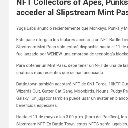
NFT Collectors of Apes, Punks
acceder al Slipstream Mint Pa
Yuga Labs anunció recientemente que Monkeys, Punks y Me
Este pase otorga a los titulares acceso a un NFT Battle Town
Slipstream Mint Pass solo estará disponible hasta el 11 de 
fue lanzado por WENEW, una empresa de tecnología blockc
Para obtener un Mint Pass, debe tener un NFT de una de l
criaturas más recientes que se han anunciado.
Battle.town también aceptará NFT de 0N1 Force, 10KTF Guc
Wizards Cult, Gutter Cat Gang, Moonbirds, Nouns, Pudgy
Galaxy . Un jugador también puede usar un avatar en blanc
beneficios especiales.
Hasta el 11 de mayo a las 3:00 p. m. (hora del Pacífico), lo
Slipstream NFT. En Battle Town, estos NFTS serán jugable