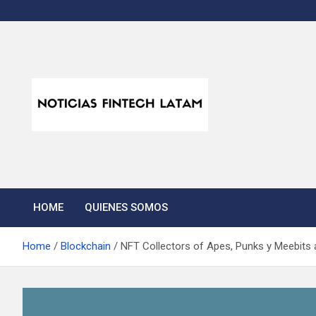
Skip
to
content
Noticias Fintech Lata
Noticias de la industria fintech e insurtech en Latinoamérica
HOME
QUIENES SOMOS
Home
Blockchain
NFT Collectors of Apes, Punks y Meebits 