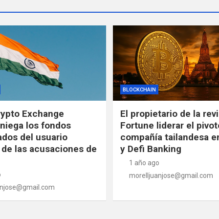
BLOCKCHAIN
rypto Exchange
El propietario de la rev
niega los fondos
Fortune liderar el pivot
ados del usuario
compañía tailandesa en
de las acusaciones de
y Defi Banking
1 año ago
o
morelljuanjose@gmail.com
anjose@gmail.com