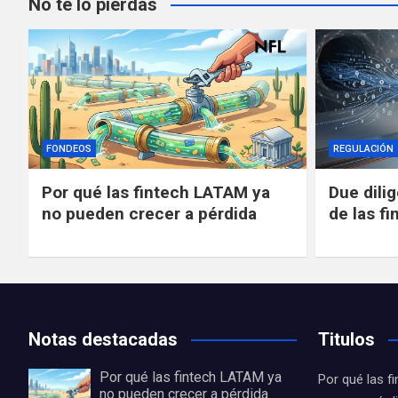
No te lo pierdas
FONDEOS
REGULACIÓN
Por qué las fintech LATAM ya
Due dili
no pueden crecer a pérdida
de las fi
Notas destacadas
Titulos
Por qué las fintech LATAM ya
Por qué las 
no pueden crecer a pérdida