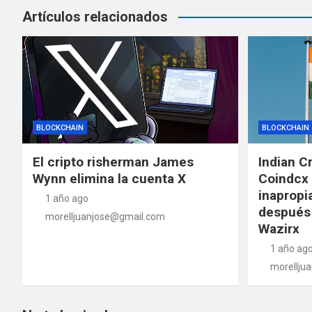
Artículos relacionados
BLOCKCHAIN
BLOCKCHAIN
El cripto risherman James
Indian C
Wynn elimina la cuenta X
Coindcx 
inapropi
1 año ago
después 
morelljuanjose@gmail.com
Wazirx
1 año ag
morellju