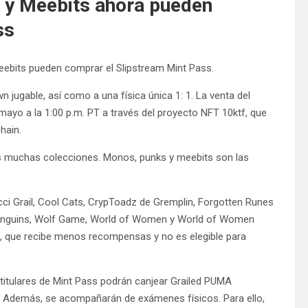
 y Meebits ahora pueden
ss
ebits pueden comprar el Slipstream Mint Pass.
 jugable, así como a una física única 1: 1. La venta del
mayo a la 1:00 p.m. PT a través del proyecto NFT 10ktf, que
hain.
as muchas colecciones. Monos, punks y meebits son las
ci Grail, Cool Cats, CrypToadz de Gremplin, Forgotten Runes
 Penguins, Wolf Game, World of Women y World of Women
o, que recibe menos recompensas y no es elegible para
s titulares de Mint Pass podrán canjear Grailed PUMA
s. Además, se acompañarán de exámenes físicos. Para ello,