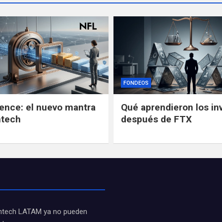
FONDEOS
gence: el nuevo mantra
Qué aprendieron los in
ntech
después de FTX
fintech LATAM ya no pueden