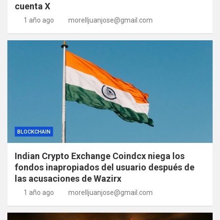
cuenta X
1 año ago
morelljuanjose@gmail.com
BLOCKCHAIN
Indian Crypto Exchange Coindcx niega los
fondos inapropiados del usuario después de
las acusaciones de Wazirx
1 año ago
morelljuanjose@gmail.com