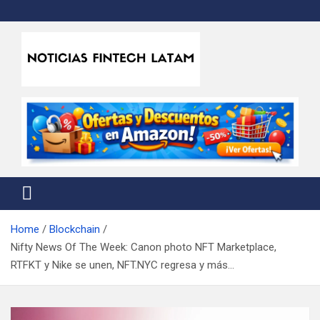
Skip
to
content
Noticias Fintech Latam
Noticias de la industria fintech e insurtech en Latinoamérica
Home
Blockchain
Nifty News Of The Week: Canon photo NFT Marketplace,
RTFKT y Nike se unen, NFT.NYC regresa y más…