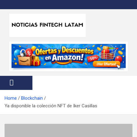
S
k
i
p
t
Noticias Fintech Latam
Noticias de la industria fintech e insurtech en Latinoamérica
o
c
o
n
t
e
n
t
Home
Blockchain
Ya disponible la colección NFT de Iker Casillas