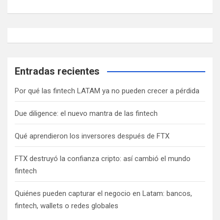
c
i
ó
n
Entradas recientes
d
e
Por qué las fintech LATAM ya no pueden crecer a pérdida
e
Due diligence: el nuevo mantra de las fintech
n
Qué aprendieron los inversores después de FTX
t
r
FTX destruyó la confianza cripto: así cambió el mundo
a
fintech
d
Quiénes pueden capturar el negocio en Latam: bancos,
a
fintech, wallets o redes globales
s