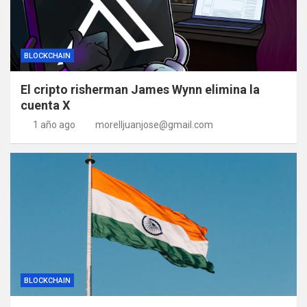
BLOCKCHAIN
El cripto risherman James Wynn elimina la
cuenta X
1 año ago
morelljuanjose@gmail.com
BLOCKCHAIN