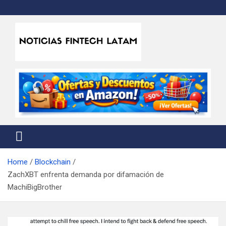
Skip
to
content
Noticias Fintech Latam
Noticias de la industria fintech e insurtech en Latinoamérica
Home
Blockchain
ZachXBT enfrenta demanda por difamación de
MachiBigBrother