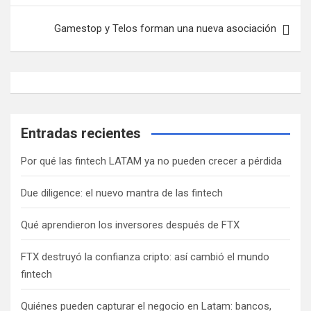
e
Gamestop y Telos forman una nueva asociación
g
a
c
i
ó
Entradas recientes
n
Por qué las fintech LATAM ya no pueden crecer a pérdida
d
Due diligence: el nuevo mantra de las fintech
e
e
Qué aprendieron los inversores después de FTX
n
FTX destruyó la confianza cripto: así cambió el mundo
t
fintech
r
a
Quiénes pueden capturar el negocio en Latam: bancos,