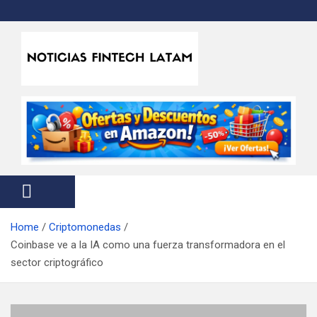
S
k
i
p
t
Noticias Fintech Latam
Noticias de la industria fintech e insurtech en Latinoamérica
o
c
o
n
t
e
n
t
Home
Criptomonedas
Coinbase ve a la IA como una fuerza transformadora en el
sector criptográfico