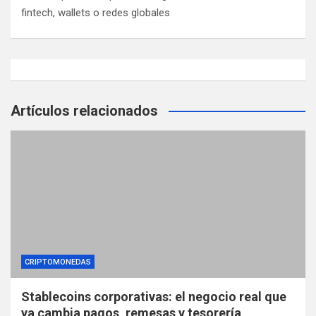
fintech, wallets o redes globales
d
a
s
Artículos relacionados
CRIPTOMONEDAS
Stablecoins corporativas: el negocio real que
ya cambia pagos, remesas y tesorería