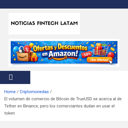
S
k
i
p
t
Noticias Fintech Latam
Noticias de la industria fintech e insurtech en Latinoamérica
o
c
o
n
t
e
n
t
Home
Criptomonedas
El volumen de comercio de Bitcoin de TrueUSD se acerca al de
Tether en Binance, pero los comerciantes dudan en usar el
token