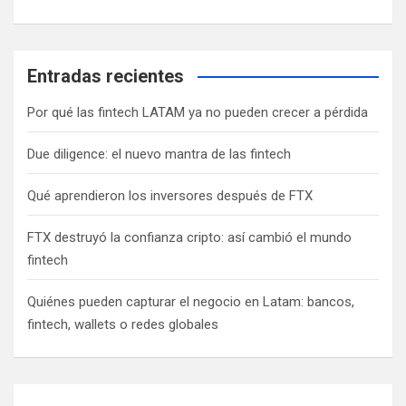
c
i
ó
Entradas recientes
n
Por qué las fintech LATAM ya no pueden crecer a pérdida
d
Due diligence: el nuevo mantra de las fintech
e
e
Qué aprendieron los inversores después de FTX
n
FTX destruyó la confianza cripto: así cambió el mundo
t
fintech
r
a
Quiénes pueden capturar el negocio en Latam: bancos,
fintech, wallets o redes globales
d
a
s