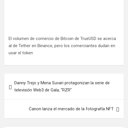
El volumen de comercio de Bitcoin de TrueUSD se acerca
al de Tether en Binance, pero los comerciantes dudan en
usar el token
N
Danny Trejo y Mena Suvari protagonizan la serie de
a
televisión Web3 de Gala, “RZR”
v
e
Canon lanza el mercado de la fotografía NFT
g
a