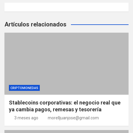
a
s
Artículos relacionados
CRIPTOMONEDAS
Stablecoins corporativas: el negocio real que
ya cambia pagos, remesas y tesorería
3 meses ago
morelljuanjose@gmail.com