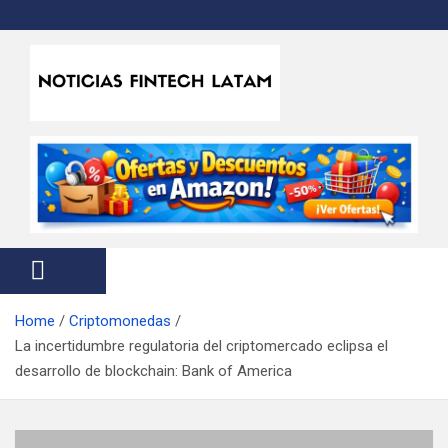
S
k
i
p
t
Noticias Fintech Latam
Noticias de la industria fintech e insurtech en Latinoamérica
o
c
o
n
t
e
n
t
Home
Criptomonedas
La incertidumbre regulatoria del criptomercado eclipsa el
desarrollo de blockchain: Bank of America