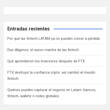
g
a
c
i
Entradas recientes
ó
Por qué las fintech LATAM ya no pueden crecer a pérdida
n
d
Due diligence: el nuevo mantra de las fintech
e
Qué aprendieron los inversores después de FTX
e
n
FTX destruyó la confianza cripto: así cambió el mundo
fintech
t
r
Quiénes pueden capturar el negocio en Latam: bancos,
a
fintech, wallets o redes globales
d