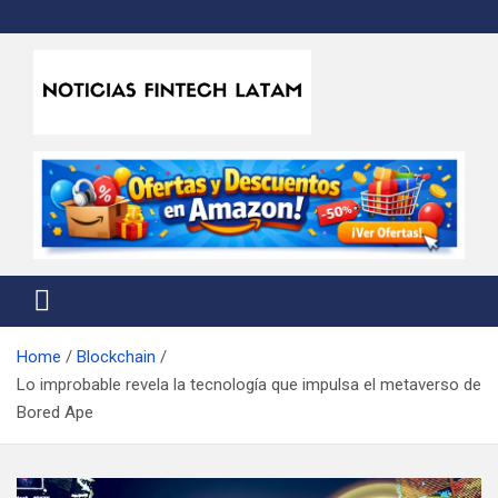
Skip
to
content
Noticias Fintech Latam
Noticias de la industria fintech e insurtech en Latinoamérica
Home
Blockchain
Lo improbable revela la tecnología que impulsa el metaverso de
Bored Ape