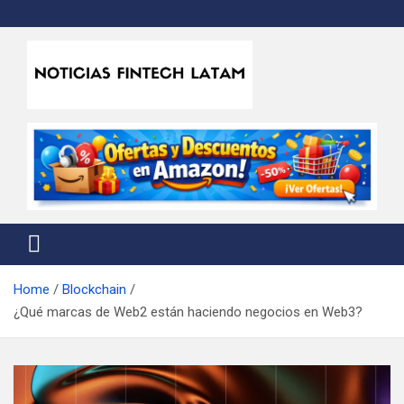
Skip
to
content
Noticias Fintech Latam
Noticias de la industria fintech e insurtech en Latinoamérica
Home
Blockchain
¿Qué marcas de Web2 están haciendo negocios en Web3?